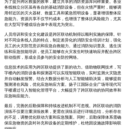
为了提升跨区救援的效率，建立共享的消防资源库同样重要。各业
务线独立分区虽有各自的基础消防设备，但在火情严重时，能够调
用邻近区的灭火器材、救援工具和紧急照明设备，显著增强整体应
急能力。资源共享不仅节约成本，也增强了整体抗风险能力，尤其
在大型写字楼或综合体中表现尤为突出。
人员培训和安全文化建设是跨区联动机制得以顺利实施的保障。针
对不同业务线人员的特点，制定差异化的消防安全培训计划，强化
员工的火灾防范意识和应急自救能力。通过消防知识普及、逃生演
练和应急技能培训，使员工能够在火灾发生时快速响应并配合跨区
联动指挥，形成全员参与的安全防控网络。
信息技术的应用为跨区联动提供了新的动力。借助物联网技术，写
字楼内的消防设备和探测器可以实现智能联动，实时监测火灾隐患
并自动触发报警。结合大数据分析与人工智能辅助决策，能够提前
预测潜在风险，优化应急响应方案。扬子江国际企业广场等现代写
字楼通过引入智能化管理平台，大幅提升了跨区联动的协同效率和
应急响应能力。
最后，完善的后勤保障和持续改进机制不可忽视。跨区联动的消防
演练不仅要注重演练效果，更需在演练后进行详细总结，分析存在
的不足，调整优化联动方案和应急预案。同时，后勤保障体系需确
保应急物资的及时补充和设备的定期维护，杜绝因设施故障影响联
动响应。