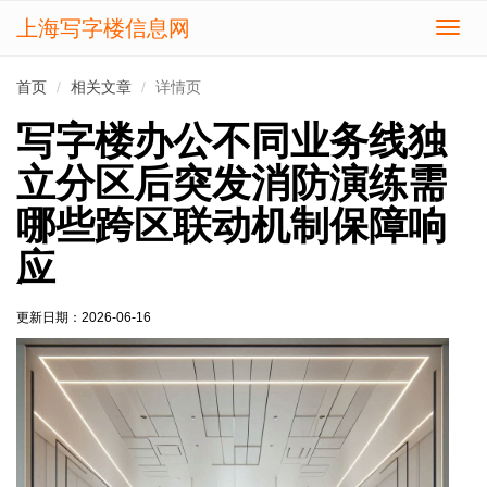
上海写字楼信息网
切
换
导
首页
相关文章
详情页
航
写字楼办公不同业务线独
立分区后突发消防演练需
哪些跨区联动机制保障响
应
更新日期：
2026-06-16