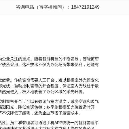
咨询电话（写字楼顾问）：18472191249
为企业关注的重点。随着智能科技的不断发展，智能窗帘
字楼所采用。这种技术不仅为办公场所带来便利，还能有
觉疲劳。传统窗帘需要人工开合，难以根据室外光照变化
部光线，自动控制窗帘的开合程度，保证室内光线处于最
自然光进入，极大地改善了办公区域的采光环境。
控制窗帘开合，可以有效调节室内温度，减少空调和暖气
强烈阳光，降低空调负担；冬季则根据阳光位置适时开
节不仅降低了能耗，还为企业节省了运营成本。
性。员工和管理者可通过手机APP或统一的智能管理平
这种便捷性尤其适用于大型写字楼或多人协作的办公区