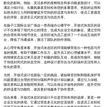
默化的影响。例如，灵活多样的座椅组合和多功能桌面设计，可以
满足小组讨论、头脑风暴甚至轻松休憩的多重需求。色彩的运用和
自然光的引入同样能够提升空间的舒适度与亲和力，使员工更愿意
在此停留，促进非正式的交流与信息共享。
在扬子江国际企业广场这一类高端办公楼宇中，开放式休息区的设
计不仅体现了现代办公的理念，也成为企业文化的象征。通过空间
的合理布局与细节优化，这些区域为员工提供了一个自由互动的平
台，降低了沟通成本，激活了团队的协作潜能。
从心理学角度来看，开放式休息区的环境能够营造出一种包容与开
放的氛围，有助于缓解工作压力，提升员工的心理健康水平。良好
的情绪状态反过来又促进了积极的团队互动，形成良性循环。相较
于传统封闭式的休息空间，这种设计更符合当代职场对灵活性和人
性化的需求。
当然，开放式设计也面临一定的挑战，诸如噪音控制和隐私保护等
问题需通过合理的空间分隔和声学设计加以解决。通过引入绿植、
隔音屏风以及智能照明系统，可以在保证开放性的同时，提升空间
的舒适度与功能性，使其更好地服务于协作需求。
综合来看，开放式休息区的设计不仅是空间布局的选择，更是一种
企业文化的体现。它通过营造多元化的交流场景，促进员工在轻松
环境下的沟通与合作，从而提升整体的办公效率与创新能力。良好