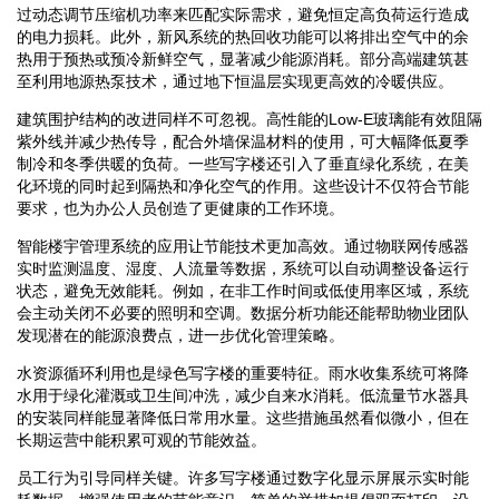
过动态调节压缩机功率来匹配实际需求，避免恒定高负荷运行造成
的电力损耗。此外，新风系统的热回收功能可以将排出空气中的余
热用于预热或预冷新鲜空气，显著减少能源消耗。部分高端建筑甚
至利用地源热泵技术，通过地下恒温层实现更高效的冷暖供应。
建筑围护结构的改进同样不可忽视。高性能的Low-E玻璃能有效阻隔
紫外线并减少热传导，配合外墙保温材料的使用，可大幅降低夏季
制冷和冬季供暖的负荷。一些写字楼还引入了垂直绿化系统，在美
化环境的同时起到隔热和净化空气的作用。这些设计不仅符合节能
要求，也为办公人员创造了更健康的工作环境。
智能楼宇管理系统的应用让节能技术更加高效。通过物联网传感器
实时监测温度、湿度、人流量等数据，系统可以自动调整设备运行
状态，避免无效能耗。例如，在非工作时间或低使用率区域，系统
会主动关闭不必要的照明和空调。数据分析功能还能帮助物业团队
发现潜在的能源浪费点，进一步优化管理策略。
水资源循环利用也是绿色写字楼的重要特征。雨水收集系统可将降
水用于绿化灌溉或卫生间冲洗，减少自来水消耗。低流量节水器具
的安装同样能显著降低日常用水量。这些措施虽然看似微小，但在
长期运营中能积累可观的节能效益。
员工行为引导同样关键。许多写字楼通过数字化显示屏展示实时能